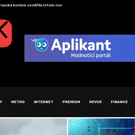
ropská komise vyměřila Intelu novou pokutu, původní částečně...
Americ
Y
METRO
INTERNET
PREMIUM
REVUE
FINANCE