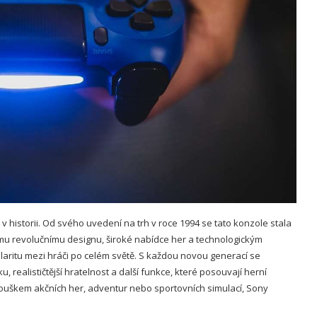
v historii. Od svého uvedení na trh v roce 1994 se tato konzole stala
ému revolučnímu designu, široké nabídce her a technologickým
laritu mezi hráči po celém světě. S každou novou generací se
, realističtější hratelnost a další funkce, které posouvají herní
anouškem akčních her, adventur nebo sportovních simulací, Sony