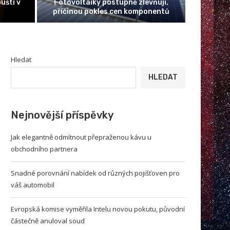
Fotovoltaiky postupně zlevňují,
novou pokutu, půvo
příčinou pokles cen komponentů
anuloval 
Hledat
HLEDAT
Nejnovější příspěvky
Jak elegantně odmítnout přepraženou kávu u
obchodního partnera
Snadné porovnání nabídek od různých pojišťoven pro
váš automobil
Evropská komise vyměřila Intelu novou pokutu, původní
částečně anuloval soud