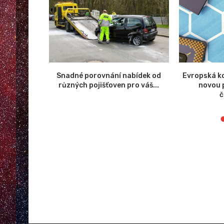
 planetky
Snadné porovnání nabídek od
Evropská ko
tála...
různých pojišťoven pro váš...
novou 
č