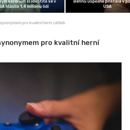
či identitě se v
Bennu úspěšně přistála v poušti v
4 milionu lidí
USA
 synonymem pro kvalitní herní zážitek
 synonymem pro kvalitní herní