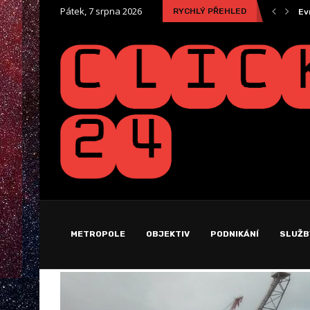
Pátek, 7 srpna 2026
RYCHLÝ PŘEHLED
ra
Snadné porovnání nabídek od různých pojišťoven pro váš...
Ev
METROPOLE
OBJEKTIV
PODNIKÁNÍ
SLUŽB