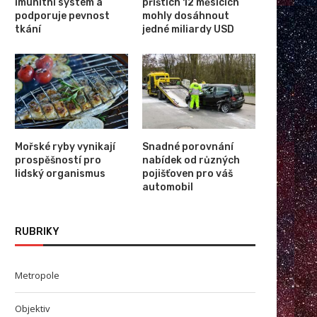
imunitní systém a
příštích 12 měsících
podporuje pevnost
mohly dosáhnout
tkání
jedné miliardy USD
Mořské ryby vynikají
Snadné porovnání
prospěšností pro
nabídek od různých
lidský organismus
pojišťoven pro váš
automobil
RUBRIKY
Metropole
Objektiv