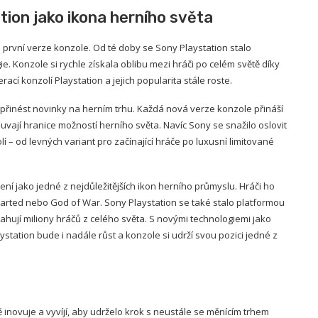
ation jako ikona herního světa
 první verze konzole. Od té doby se Sony Playstation stalo
e. Konzole si rychle získala oblibu mezi hráči po celém světě díky
ací konzolí Playstation a jejich popularita stále roste.
 přinést novinky na herním trhu. Každá nová verze konzole přináší
ouvají hranice možností herního světa. Navíc Sony se snažilo oslovit
lí – od levných variant pro začínající hráče po luxusní limitované
í jako jedné z nejdůležitějších ikon herního průmyslu. Hráči ho
ncharted nebo God of War. Sony Playstation se také stalo platformou
tahují miliony hráčů z celého světa. S novými technologiemi jako
laystation bude i nadále růst a konzole si udrží svou pozici jedné z
inovuje a vyvíjí, aby udrželo krok s neustále se měnícím trhem