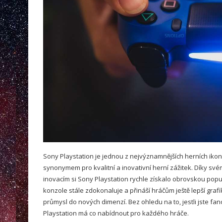
Sony Playstation je jednou z nejvýznamnějších herních ikon 
synonymem pro kvalitní a inovativní herní zážitek. Díky sv
inovacím si Sony Playstation rychle získalo obrovskou popu
konzole stále zdokonaluje a přináší hráčům ještě lepší grafiku
průmysl do nových dimenzí. Bez ohledu na to, jestli jste f
Playstation má co nabídnout pro každého hráče.