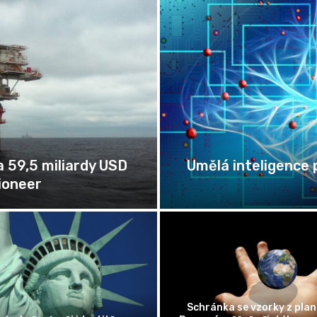
liardy USD
Umělá inteligence patří pod
českých
Schránka se vzorky z planetky