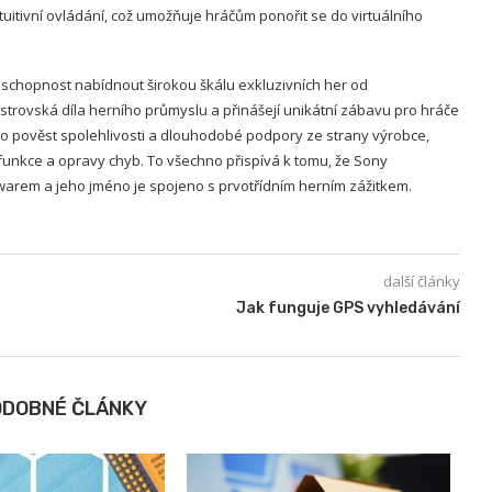
tuitivní ovládání, což umožňuje hráčům ponořit se do virtuálního
 schopnost nabídnout širokou škálu exkluzivních her od
strovská díla herního průmyslu a přinášejí unikátní zábavu pro hráče
lo pověst spolehlivosti a dlouhodobé podpory ze strany výrobce,
funkce a opravy chyb. To všechno přispívá k tomu, že Sony
warem a jeho jméno je spojeno s prvotřídním herním zážitkem.
další články
Jak funguje GPS vyhledávání
ODOBNÉ ČLÁNKY