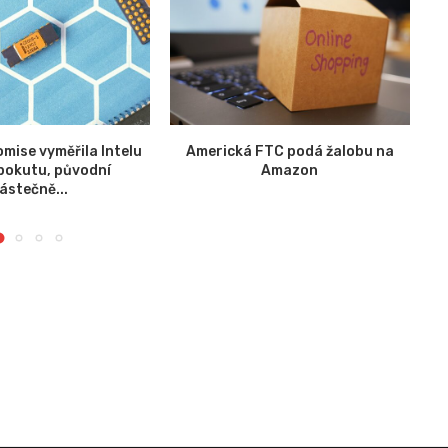
mise vyměřila Intelu
Americká FTC podá žalobu na
pokutu, původní
Amazon
Ac
ástečně...