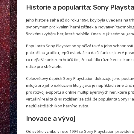
Historie a popularita: Sony Playst
Jeho historie sahá až do roku 1994, kdy byla uvedena na trh
synonymem pro kvalitní herní zážitek a inovativní technologi
širokému výběru her, které nabídlo. Dnes je již sedmou gener
Popularita Sony Playstation spočívá také v jeho schopnosti
pokročilou grafiku, lepší ovladače a další funkce, které pos
co nejširší spektrum hráčů tím, že nabídlo různé edice konzo
edice pro sběratele.
Celosvětový úspěch Sony Playstation dokazuje jeho postaven
milujú pro jeho exkluzivní tituly, jako je například série U
pro rozvoj e-sportu a online multiplayerových her, které při
virtuální realita či 4K rozlišení se zdá, že popularita Sony P
nejdůležitějších ikon herního světa.
Inovace a vývoj
Od svého vzniku v roce 1994 se Sony Playstation pravidelně 