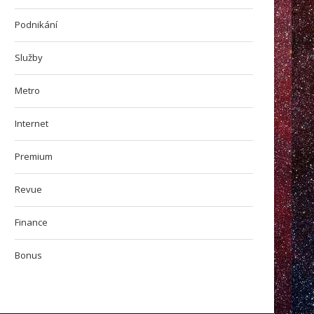
Podnikání
Služby
Metro
Microsoft dokončil převzetí
Publikace PR článků a obsah
tivision Blizzard za 69 miliard...
SEO Agentura
Internet
Premium
Revue
Finance
Bonus