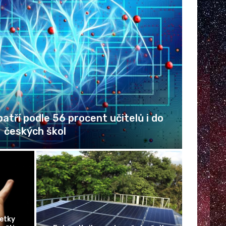
le 56 procent učitelů i do
Jak elega
 škol
Evropská komise vy