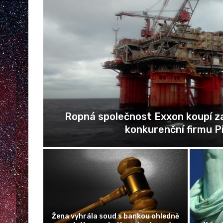
Ropná společnost Exxon koupí za 59,5 mi
konkurenční firmu Pioneer
Žena vyhrála soud s bankou ohledně