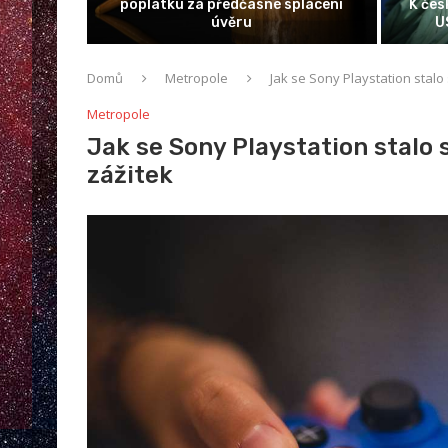
poplatku za předčasné splacení
K českým kořenům 
úvěru
USA hlásilo 1,
Domů
Metropole
Jak se Sony Playstation stalo
Metropole
Jak se Sony Playstation stalo
zážitek