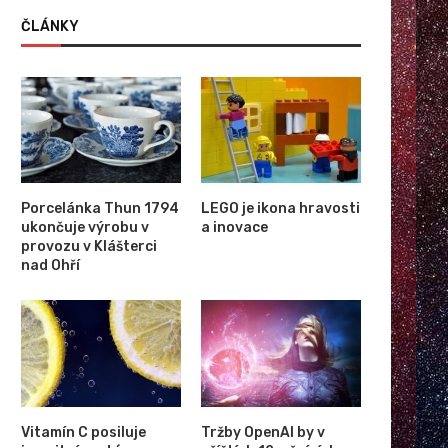
ČLÁNKY
Porcelánka Thun 1794
LEGO je ikona hravosti
ukončuje výrobu v
a inovace
provozu v Klášterci
nad Ohří
Vitamín C posiluje
Tržby OpenAI by v