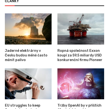
ČLÁNKY
Jaderné elektrárny v
Ropná společnost Exxon
Česku budou méně často
koupí za 59,5 miliardy USD
měnit palivo
konkurenční firmu Pioneer
EU struggles to keep
Tržby OpenAI by v příštích