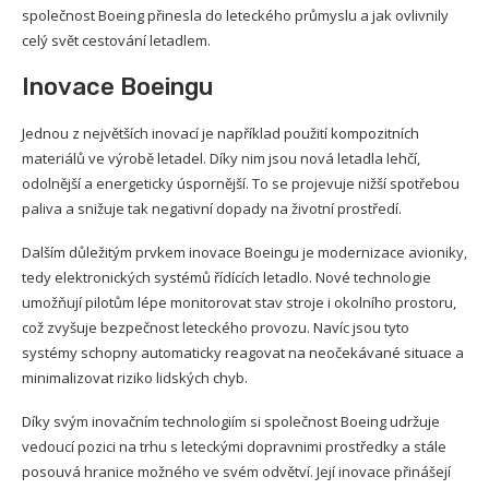
společnost Boeing přinesla do leteckého průmyslu a jak ovlivnily
celý svět cestování letadlem.
Inovace Boeingu
Jednou z největších inovací je například použití kompozitních
materiálů ve výrobě letadel. Díky nim jsou nová letadla lehčí,
odolnější a energeticky úspornější. To se projevuje nižší spotřebou
paliva a snižuje tak negativní dopady na životní prostředí.
Dalším důležitým prvkem inovace Boeingu je modernizace avioniky,
tedy elektronických systémů řídících letadlo. Nové technologie
umožňují pilotům lépe monitorovat stav stroje i okolního prostoru,
což zvyšuje bezpečnost leteckého provozu. Navíc jsou tyto
systémy schopny automaticky reagovat na neočekávané situace a
minimalizovat riziko lidských chyb.
Díky svým inovačním technologiím si společnost Boeing udržuje
vedoucí pozici na trhu s leteckými dopravnimi prostředky a stále
posouvá hranice možného ve svém odvětví. Její inovace přinášejí