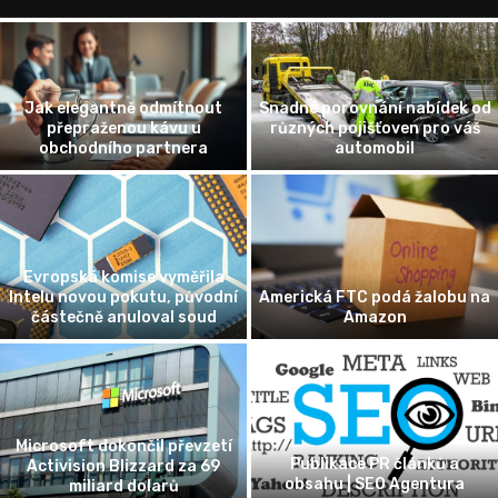
Jak elegantně odmítnout
Snadné porovnání nabídek od
přepraženou kávu u
různých pojišťoven pro váš
obchodního partnera
automobil
Evropská komise vyměřila
Intelu novou pokutu, původní
Americká FTC podá žalobu na
částečně anuloval soud
Amazon
Microsoft dokončil převzetí
Publikace PR článků a
Activision Blizzard za 69
obsahu | SEO Agentura
miliard dolarů