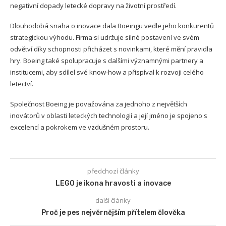
negativní dopady letecké dopravy na životní prostředí.
Dlouhodobá snaha o inovace dala Boeingu vedle jeho konkurentů
strategickou výhodu. Firma si udržuje silné postavení ve svém
odvětví díky schopnosti přicházet s novinkami, které mění pravidla
hry. Boeing také spolupracuje s dalšími významnými partnery a
institucemi, aby sdílel své know-how a přispíval k rozvoji celého
letectví.
Společnost Boeing je považována za jednoho z největších
inovátorů v oblasti leteckých technologií a její jméno je spojeno s
excelencí a pokrokem ve vzdušném prostoru.
předchozí články
LEGO je ikona hravosti a inovace
další články
Proč je pes nejvěrnějším přítelem člověka