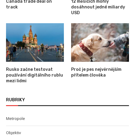
Canada trade deal on
12 měsících mohly
track
dosáhnout jedné miliardy
USD
Rusko začne testovat
Proč je pes nejvěrnějším
používání digitálního rublu
přítelem člověka
mezi lidmi
RUBRIKY
Metropole
Objektiv