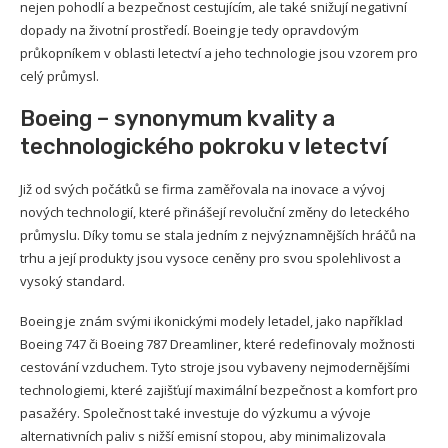
nejen pohodlí a bezpečnost cestujícím, ale také snižují negativní
dopady na životní prostředí. Boeing je tedy opravdovým
průkopníkem v oblasti letectví a jeho technologie jsou vzorem pro
celý průmysl.
Boeing – synonymum kvality a
technologického pokroku v letectví
Již od svých počátků se firma zaměřovala na inovace a vývoj
nových technologií, které přinášejí revoluční změny do leteckého
průmyslu. Díky tomu se stala jedním z nejvýznamnějších hráčů na
trhu a její produkty jsou vysoce ceněny pro svou spolehlivost a
vysoký standard.
Boeing je znám svými ikonickými modely letadel, jako například
Boeing 747 či Boeing 787 Dreamliner, které redefinovaly možnosti
cestování vzduchem. Tyto stroje jsou vybaveny nejmodernějšími
technologiemi, které zajišťují maximální bezpečnost a komfort pro
pasažéry. Společnost také investuje do výzkumu a vývoje
alternativních paliv s nižší emisní stopou, aby minimalizovala